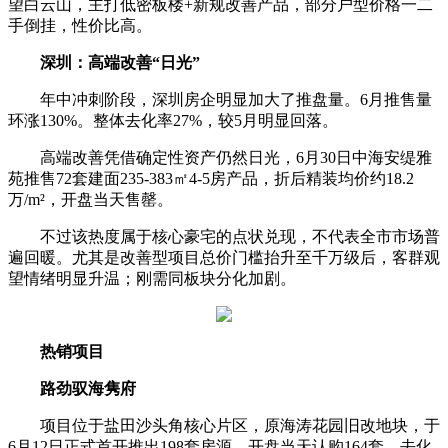
望白云山，主打低密板楼+新规改善产品，部分户型价格一二
手倒挂，性价比高。
深圳：高端改善“日光”
年中冲刺阶段，深圳房企明显加大了推盘量。6月推售量
环涨130%。整体去化率27%，较5月明显回落。
高端改善凭借确定性资产仍然日光，6月30日中海安缇雅
苑推售72套建面235-383㎡4-5房产品，折后精装均价约18.2
万/m²，开盘当天售罄。
不过该热度属于核心豪宅的点状兑现，不代表全市市场普
遍回暖。尤其是改善型项目总价门槛抬升至千万级后，客群观
望情绪明显升温；刚需同板块分化加剧。
热销项目
路劲驭海隽府
项目位于盐田沙头角核心片区，原海涛花园旧改地块，于
6月12日正式首开推出198套房源，开盘当天认购164套，去化