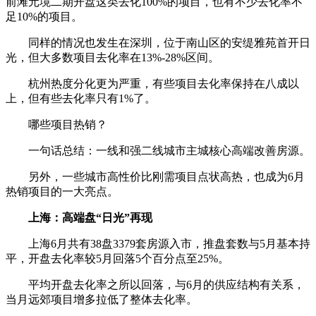
前滩元境二期开盘这类去化100%的项目，也有不少去化率不
足10%的项目。
同样的情况也发生在深圳，位于南山区的安缇雅苑首开日
光，但大多数项目去化率在13%-28%区间。
杭州热度分化更为严重，有些项目去化率保持在八成以
上，但有些去化率只有1%了。
哪些项目热销？
一句话总结：一线和强二线城市主城核心高端改善房源。
另外，一些城市高性价比刚需项目点状高热，也成为6月
热销项目的一大亮点。
上海：高端盘“日光”再现
上海6月共有38盘3379套房源入市，推盘套数与5月基本持
平，开盘去化率较5月回落5个百分点至25%。
平均开盘去化率之所以回落，与6月的供应结构有关系，
当月远郊项目增多拉低了整体去化率。