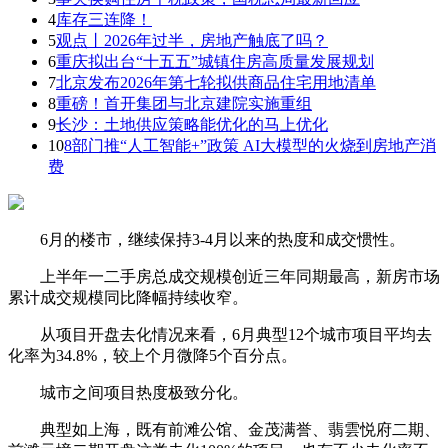
4
库存三连降！
5
观点丨2026年过半，房地产触底了吗？
6
重庆拟出台“十五五”城镇住房高质量发展规划
7
北京发布2026年第七轮拟供商品住宅用地清单
8
重磅！首开集团与北京建院实施重组
9
长沙：土地供应策略能优化的马上优化
10
8部门推“人工智能+”政策 AI大模型的火烧到房地产消
费
6月的楼市，继续保持3-4月以来的热度和成交惯性。
上半年一二手房总成交规模创近三年同期最高，新房市场
累计成交规模同比降幅持续收窄。
从项目开盘去化情况来看，6月典型12个城市项目平均去
化率为34.8%，较上个月微降5个百分点。
城市之间项目热度极致分化。
典型如上海，既有前滩公馆、金茂满誉、翡雲悦府二期、