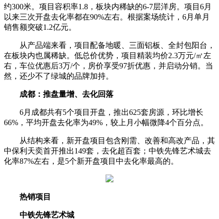
约300米。项目容积率1.8，板块内稀缺的6-7层洋房。项目6月
以来三次开盘去化率都在90%左右。根据案场统计，6月单月
销售额突破1.2亿元。
从产品端来看，项目配备地暖、三面铝板、全封包阳台，
在板块内也属稀缺。低总价优势，项目精装均价2.3万元/㎡左
右，车位优惠后3万/个，房价享受97折优惠，并启动分销。当
然，还少不了绿城的品牌加持。
成都：推盘量增、去化回落
6月成都共有5个项目开盘，推出625套房源，环比增长
66%，平均开盘去化率为49%，较上月小幅微降4个百分点。
从结构来看，新开盘项目包含刚需、改善和高改产品，其
中保利天奕首开推出149套，去化超百套；中铁先锋艺术城去
化率87%左右，是5个新开盘项目中去化率最高的。
热销项目
中铁先锋艺术城