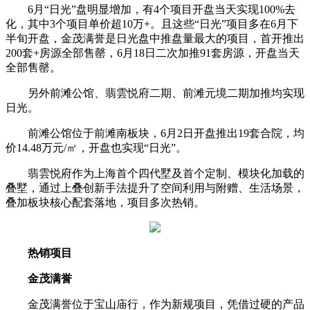
6月“日光”盘明显增加，有4个项目开盘当天实现100%去
化，其中3个项目单价超10万+。且这些“日光”项目多在6月下
半旬开盘，金茂满誉是日光盘中推盘量最大的项目，首开推出
200套+房源全部售罄，6月18日二次加推91套房源，开盘当天
全部售罄。
另外前滩公馆、翡雲悦府二期、前滩元境二期加推均实现
日光。
前滩公馆位于前滩南板块，6月2日开盘推出19套合院，均
价14.48万元/㎡，开盘也实现“日光”。
翡雲悦府作为上海首个四代墅及首个定制、模块化加载的
叠墅，通过上叠创新手法提升了空间利用与附赠、生活场景，
叠加板块核心配套落地，项目多次热销。
热销项目
金茂满誉
金茂满誉位于宝山庙行，作为新规项目，凭借过硬的产品