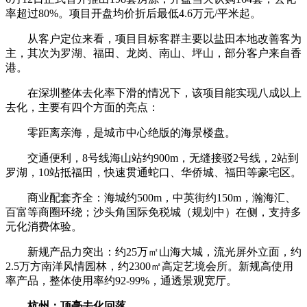
率超过80%。项目开盘均价折后最低4.6万元/平米起。
从客户定位来看，项目目标客群主要以盐田本地改善客为
主，其次为罗湖、福田、龙岗、南山、坪山，部分客户来自香
港。
在深圳整体去化率下滑的情况下，该项目能实现八成以上
去化，主要有四个方面的亮点：
零距离亲海，是城市中心绝版的海景楼盘。
交通便利，8号线海山站约900m，无缝接驳2号线，2站到
罗湖，10站抵福田，快速贯通蛇口、华侨城、福田等豪宅区。
商业配套齐全：海城约500m，中英街约150m，瀚海汇、
百富等商圈环绕；沙头角国际免税城（规划中）在侧，支持多
元化消费体验。
新规产品力突出：约25万㎡山海大城，流光屏外立面，约
2.5万方南洋风情园林，约2300㎡高定艺境会所。新规高使用
率产品，整体使用率约92-99%，通透景观宽厅。
杭州：顶毫去化回落