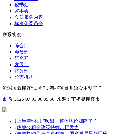
秘书处
监事会
会员服务内容
标准化委员会
联系协会
综合部
会员部
研究部
发展部
财务部
分支机构
沪深顶豪接连“日光”，有些项目开始卖不动了？
市场
2026-07-03 08:35:50
来源：
丁祖昱评楼市
1
上半年“地王”频出，整体地价却降了？
2
多地公积金政策持续加码发力
3
事关换购住房个税政策，国税总局最新回应