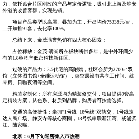
力，依托贴合片区刚改的产品与定价逻辑，吸引北上海及静安
外溢的改善客群，实现热销。
项目产品类型以高层、叠加为主，开盘均价75338元/㎡，
二开加推91套，去化率100%。
总结下来，金茂满誉热销有四大核心因素：
占位稀缺：金茂·满誉所在板块断供多年，是中外环间少
有的1.8容积率低密科技新住区。
过硬的产品力：3.5代宅的高附赠，社区会所为2700㎡双
馆（立体图书馆+全维运动馆），架空层设有共享工作间、练
琴房、日咖夜酒等空间。
精装定制化：所有房源均为精装修交付，项目提供9套高
定精装方案，从色系、材质到品牌，购房者可按需选择。
交通的高便捷性：坐拥“1号线+18号线”双轨交，1号线速
达人民广场、静安寺等核心商圈，18号线串联新江湾、杨浦滨
江、陆家嘴。
北京：6月下旬迎密集入市热潮