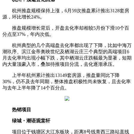
杭州推盘规模保持上涨，6月59次推盘累计推出3128套房
源，环比增长24%。
推盘规模增长背后，开盘去化率却相较5月份下滑10个百
分点至37%，年内次低。
杭州典型的几个高端盘去化率都出现了下降，比如中海万
潮玖序、滨江金帝奥映世纪及栖湖云庄三个典型的高端项目6
月去化率均出现小幅下跌，其中栖湖云庄跌幅最为显著，短期
内大量顶豪入市，叠加待推项目分流，去化逐渐承压。
上半年杭州累计推出13149套房源，推盘量同比下降
30%，仍不及去年同期，整体推盘积极性尚未恢复，且去化率
与去年上半年降了14个百分点。
热销项目
绿城・潮语观棠轩
项目位于钱塘区大江东板块，距离8号线青西三路站直线