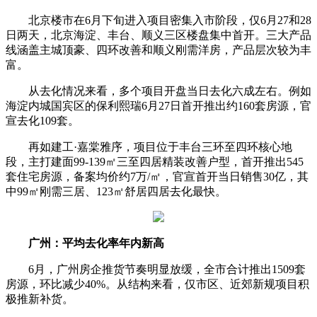
北京楼市在6月下旬进入项目密集入市阶段，仅6月27和28
日两天，北京海淀、丰台、顺义三区楼盘集中首开。三大产品
线涵盖主城顶豪、四环改善和顺义刚需洋房，产品层次较为丰
富。
从去化情况来看，多个项目开盘当日去化六成左右。例如
海淀内城国宾区的保利熙瑞6月27日首开推出约160套房源，官
宣去化109套。
再如建工·嘉棠雅序，项目位于丰台三环至四环核心地
段，主打建面99-139㎡三至四居精装改善户型，首开推出545
套住宅房源，备案均价约7万/㎡，官宣首开当日销售30亿，其
中99㎡刚需三居、123㎡舒居四居去化最快。
广州：平均去化率年内新高
6月，广州房企推货节奏明显放缓，全市合计推出1509套
房源，环比减少40%。从结构来看，仅市区、近郊新规项目积
极推新补货。