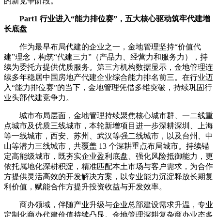
的新竞争阶段。
Part1 行业进入“能力排位赛”，五大核心驱动筑牢代建增
长底盘
作为最早布局代建的企业之一，金地管理坚持“价值代
建”理念，构筑“代建三力”（产品力、经营力和服务力），持
续为委托方提供优质服务。第三方机构数据显示，金地管理连
续多年稳居中国房地产代建企业综合能力排名前三。在行业迈
入“能力排位赛”的当下，金地管理凭借多维突破，持续巩固行
业头部代建竞争力。
城市布局层面，金地管理持续聚焦核心城市群、一二线重
点城市及优质三线城市，本轮新增项目进一步深耕深圳、上海
等一线城市，西安、苏州、武汉等强二线城市，以及台州、中
山等潜力三线城市，共覆盖 13 个深耕重点布局城市。持续锚
定高能级城市，既夯实企业盈利底盘、强化风险抵御能力，更
依托属地化深耕积淀，精准匹配本土市场与客户需求，为合作
方提供灵活高效的开发解决方案，以专业能力沉淀释放长期复
利价值，赋能合作方提升投资收益与开发效率。
商办领域，伴随产业升级与企业总部建设需求升温，专业
定制化商办代建价值持续凸显。金地管理深耕复杂商办业态多