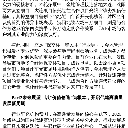
实力的硬核标准。本轮拓展中，金地管理接连落地大连、沈阳
两大复签项目：大连项目依托过往合作项目亮眼业绩夯实信任
基础，其操盘项目曾创下当地近四年首开去化榜首、片区全年
认购前列的优异市场表现；沈阳北陵农场三期项目，则是与合
作方达成的第四次携手，长期稳定的合作关系，印证市场与客
户对其专业能力的深度认可。
与此同时，立足 “保交楼、稳民生” 行业导向，金地管理
积极发挥专业优势，深度参与地产纾困盘活业务，成为各方盘
活存量、化解风险的重要合作力量。目前企业已在太原、沈阳
等城市落地多个纾困保交楼项目，成效显著。以太原小店区项
目为例，项目此前受市场环境影响陷入停滞，金地管理介入后
通过资源整合、系统性方案优化完成盘活落地。针对疑难存量
项目的专业化化解与盘活能力，已成为合作方甄选代建伙伴的
核心考量，也让纾困类代建赛道迎来广阔发展空间。
Part2未来展望：以“价值创造”为根本，开启代建高质量
发展新周期
行业研究机构预测，在高质量发展的核心主题下，2026
年或将成为国内代建赛道转型升级的关键分水岭。行业发展逻
辑正迎来深刻迭代，头部代建企业的核心重心，已然从过往粗