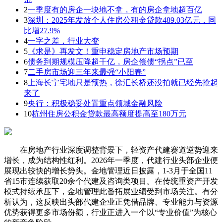
2
一季度有的房企一块地不拿，有的房企拿地超百亿
3
深圳：2025年发放个人住房公积金贷款489.03亿元，同
比增27.9%
4
一字之差，行业大变
5
《求是》再发文！重申稳定房地产市场预期
6
债务到期规模压降超千亿，房企偿债“拐点”已至
7
二手房市场迎三年来最强“小阳春”
8
上海长宁宅地只是预热，徐汇长桥还没拍就已经先抢起
来了
9
央行：积极稳妥处置重点领域金融风险
10
杭州住房公积金贷款最高额度提高至180万元
在房地产行业深度调整背景下，轻资产代建赛道逆势迎来
增长，成为结构性红利。2026年一季度，代建行业头部企业便
展现出较快的增长势头。金地管理近日披露，1-3月于全国11
省15市连续获取20余个代建及咨询类项目。在传统重资产开发
模式持续承压下，金地管理此番拓展业绩受到市场关注。有分
析认为，这反映出头部代建企业正凭借品牌、专业能力与资源
优势获得更多市场份额，行业正进入一个以“专业价值”为核心