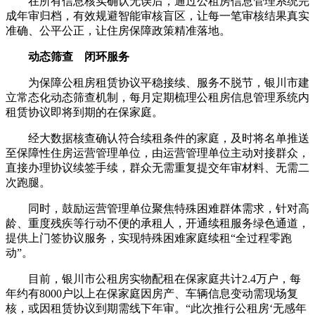
在所有信息核实确认无误后，通过公租房信息管理系统完
成年审归档，有效规避智能审核盲区，让每一笔审核结果真实
准确、公平公正，让住房保障政策精准落地。
动态筛查 闭环服务
为保障公租房租赁协议平稳接续、服务不脱节，银川市建
立常态化动态筛查机制，每月定期梳理公租房信息管理系统内
租赁协议即将到期的在保家庭。
经大数据核查确认符合续租条件的家庭，及时将名单推送
至保障性住房运营管理单位，由运营管理单位主动对接群众，
直接办理协议续签手续，群众无需重复提交年审材料、无需二
次跑腿。
同时，鼓励运营管理单位聚焦特殊困难群体需求，针对高
龄、重度残疾等行动不便的承租人，开通续租服务绿色通道，
提供上门签协议服务，实现特殊困难家庭续租“全过程零跑
动”。
目前，银川市公租房实物配租在保家庭共计2.4万户，每
年约有8000户以上在保家庭因房产、车辆信息变动需现场复
核，或因租赁协议到期需线下年审。“此次推行公租房‘无感年