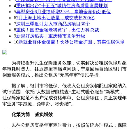
4
重庆拟出台“十五五”城镇住房高质量发展规划
5
典型房企6月业绩环增2.3%，拿地金额仍处低位
6
7月上海土地出让放量，成交或超200亿
7
深圳三季度计划入市商品房项目30个
8
重磅！国资金融老将黄宇，出任万科总裁
9
新规好房热卖！重庆楼市竞争升级
10
新就业群体全覆盖！长沙公积金扩围，夯实住房保障
为持续提升民生保障服务效能，切实解决公租房保障对象
年审耗时费力、往返跑腿等痛点问题，宁夏回族自治区银川市
创新服务模式，推出公租房“无感年审”便民举措。
据了解，银川市将低保、低收入公租房实物配租家庭纳入
试行范围，依托“大数据智能核查+主动式暖心服务”新模式，
让保障家庭足不出户完成资格年审、公租房续住，真正实现年
审业务“零跑腿、免申办、秒办结”。
化繁为简 减负增效
以往公租房资格年审耗时费力，按照传统办理模式，保障