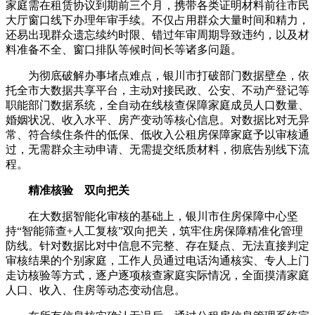
家庭需在租赁协议到期前三个月，携带各类证明材料前往市民
大厅窗口线下办理年审手续。不仅占用群众大量时间和精力，
还易出现群众遗忘续约时限、错过年审周期导致违约，以及材
料准备不全、窗口排队等候时间长等诸多问题。
为彻底破解办事堵点难点，银川市打破部门数据壁垒，依
托全市大数据共享平台，主动对接民政、公安、不动产登记等
职能部门数据系统，全自动在线核查保障家庭成员人口数量、
婚姻状况、收入水平、房产变动等核心信息。对数据比对无异
常、符合续住条件的低保、低收入公租房保障家庭予以审核通
过，无需群众主动申请、无需提交纸质材料，彻底告别线下流
程。
精准核验 双向把关
在大数据智能化审核的基础上，银川市住房保障中心坚
持“智能筛查+人工复核”双向把关，筑牢住房保障精准化管理
防线。针对数据比对中信息不完整、存在疑点、无法直接判定
审核结果的个别家庭，工作人员通过电话沟通核实、专人上门
走访核验等方式，逐户逐项核查家庭实际情况，全面摸清家庭
人口、收入、住房等动态变动信息。