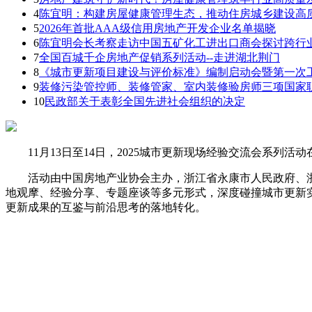
4
陈宜明：构建房屋健康管理生态，推动住房城乡建设高
5
2026年首批AAA级信用房地产开发企业名单揭晓
6
陈宜明会长考察走访中国五矿化工进出口商会探讨跨行
7
全国百城千企房地产促销系列活动--走进湖北荆门
8
《城市更新项目建设与评价标准》编制启动会暨第一次
9
装修污染管控师、装修管家、室内装修验房师三项国家
10
民政部关于表彰全国先进社会组织的决定
11月13日至14日，2025城市更新现场经验交流会系列活
活动由中国房地产业协会主办，浙江省永康市人民政府、浙江
地观摩、经验分享、专题座谈等多元形式，深度碰撞城市更新
更新成果的互鉴与前沿思考的落地转化。