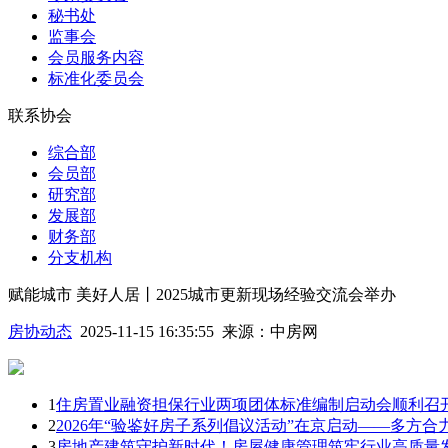
秘书处
监事会
会员服务内容
标准化委员会
联系协会
综合部
会员部
研究部
发展部
财务部
分支机构
赋能城市 美好人居丨2025城市更新现场经验交流会举办
房协动态
2025-11-15 16:35:55
来源：
中房网
1
住房置业融资担保行业两项团体标准编制启动会顺利召
2
2026年“验鉴好房子系列倡议活动”在京启动——多方
3
房地产建筑守护新时代！房屋健康管理筑牢行业高质量