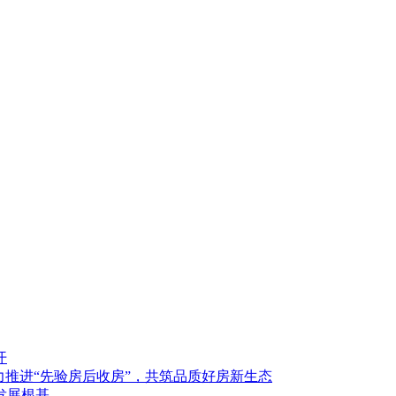
开
合力推进“先验房后收房”，共筑品质好房新生态
发展根基