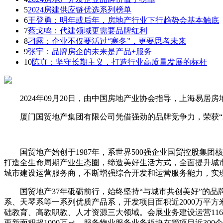
5
2024房建供应链优选系列榜单
6
王登勇：明年或后年，房地产行业下行趋势会基本触底
7
蔡戈鸣：代建领域更需要品牌红利
8
刁露：企业不仅要活过“寒冬”，更要思考未来
9
张宇：品牌房企的未来是产品+服务
10
陈真：坚守长期主义，打造行业高质量发展的标杆
2024年09月20日，由中国房地产业协会指导，上海易居房
厦门国贸地产集团有限公司凭借强劲的品牌竞争力，荣获“202
国贸地产始创于1987年，系世界500强企业国贸控股集团
打造全生命周期产业生态圈，缔造美好生活方式，全面提升城
城市建设运营服务商，不断增强综合开发和运营服务能力，实
国贸地产37年砥砺前行，始终坚持“与城市共创美好”的品牌
系、天琴系等一系列优质产品系，开发项目面积近2000万平
础教育、高教职教、人才资源三大领域。会展业务建设运营11
更新面积超1000万㎡。服务物业服务业务板块在管项目近300个