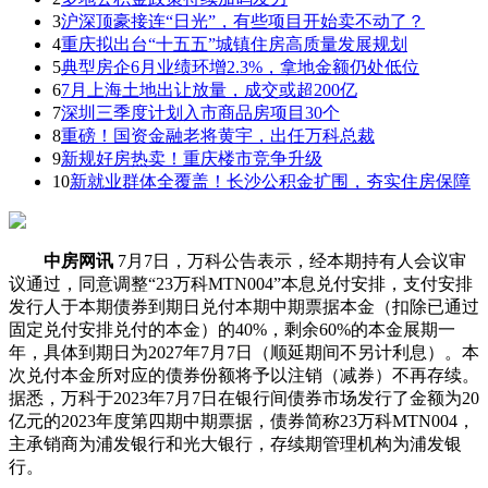
3
沪深顶豪接连“日光”，有些项目开始卖不动了？
4
重庆拟出台“十五五”城镇住房高质量发展规划
5
典型房企6月业绩环增2.3%，拿地金额仍处低位
6
7月上海土地出让放量，成交或超200亿
7
深圳三季度计划入市商品房项目30个
8
重磅！国资金融老将黄宇，出任万科总裁
9
新规好房热卖！重庆楼市竞争升级
10
新就业群体全覆盖！长沙公积金扩围，夯实住房保障
中房网讯
7月7日，万科公告表示，经本期持有人会议审
议通过，同意调整“23万科MTN004”本息兑付安排，支付安排
发行人于本期债券到期日兑付本期中期票据本金（扣除已通过
固定兑付安排兑付的本金）的40%，剩余60%的本金展期一
年，具体到期日为2027年7月7日（顺延期间不另计利息）。本
次兑付本金所对应的债券份额将予以注销（减券）不再存续。
据悉，万科于2023年7月7日在银行间债券市场发行了金额为20
亿元的2023年度第四期中期票据，债券简称23万科MTN004，
主承销商为浦发银行和光大银行，存续期管理机构为浦发银
行。