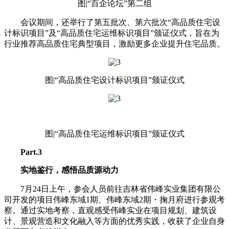
图|“百企论坛”第二组
会议期间，还举行了第五批次、第六批次“高品质住宅设
计标识项目”及“高品质住宅运维标识项目”颁证仪式，旨在为
行业推荐高品质住宅典型项目，激励更多企业提升住宅品质。
图|“高品质住宅设计标识项目”颁证仪式
图|“高品质住宅运维标识项目”颁证仪式
Part.3
实地鉴行，感悟品质源动力
7月24日上午，参会人员前往吉林省伟峰实业集团有限公
司开发的项目伟峰东域1期、伟峰东域2期・掬月府进行参观考
察。通过实地考察，直观感受伟峰实业在项目规划、建筑设
计、景观营造和文化融入等方面的优秀实践，收获了企业自身