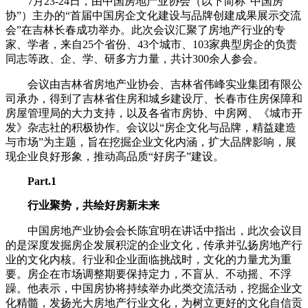
7月23-24日，由中国房地产业协会（以下简称“中国房
协”）主办的“首届中国房企文化建设与品牌创建成果展示交流
会”在吉林长春成功举办。此次会议汇聚了房地产行业的专
家、学者，来自25个省份、43个城市、103家典型房企的负责
同志等政、企、学、研多方力量，共计300余人参会。
会议由吉林省房地产业协会、吉林省伟峰实业集团有限公
司承办，得到了吉林省住房和城乡建设厅、长春市住房保障和
房屋管理局的大力支持，以及各省市房协、中房网、《城市开
发》杂志社的积极协作。会议以“房企文化与品牌，精益建造
与市场”为主题，旨在挖掘企业文化内涵，扩大品牌影响，展
现企业良好形象，推动高品质“好房子”建设。
Part.1
行业聚势，共绘好房新未来
中国房地产业协会会长陈宜明在讲话中指出，此次会议目
的是深度发掘房企发展积淀的企业文化，传承并弘扬房地产行
业的文化内核。行业和企业面临挑战时，文化的力量尤为重
要。房企在市场调整期要保持定力，不盲从、不动摇、不浮
躁。他表示，中国房协将持续举办此类交流活动，挖掘企业文
化精髓，发扬光大房地产行业文化，为树立更好的文化自信贡