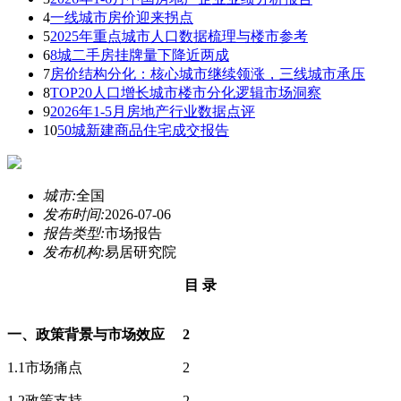
4
一线城市房价迎来拐点
5
2025年重点城市人口数据梳理与楼市参考
6
8城二手房挂牌量下降近两成
7
房价结构分化：核心城市继续领涨，三线城市承压
8
TOP20人口增长城市楼市分化逻辑市场洞察
9
2026年1-5月房地产行业数据点评
10
50城新建商品住宅成交报告
城市:
全国
发布时间:
2026-07-06
报告类型:
市场报告
发布机构:
易居研究院
目 录
一、政策背景与市场效应 2
1.1市场痛点 2
1.2政策支持 2