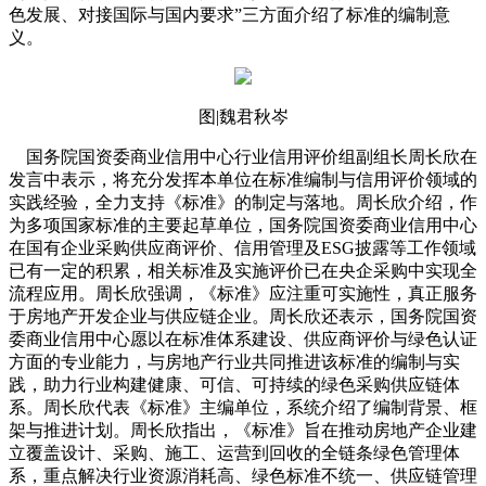
色发展、对接国际与国内要求”三方面介绍了标准的编制意
义。
图|魏君秋岑
国务院国资委商业信用中心行业信用评价组副组长周长欣在
发言中表示，将充分发挥本单位在标准编制与信用评价领域的
实践经验，全力支持《标准》的制定与落地。周长欣介绍，作
为多项国家标准的主要起草单位，国务院国资委商业信用中心
在国有企业采购供应商评价、信用管理及ESG披露等工作领域
已有一定的积累，相关标准及实施评价已在央企采购中实现全
流程应用。周长欣强调，《标准》应注重可实施性，真正服务
于房地产开发企业与供应链企业。周长欣还表示，国务院国资
委商业信用中心愿以在标准体系建设、供应商评价与绿色认证
方面的专业能力，与房地产行业共同推进该标准的编制与实
践，助力行业构建健康、可信、可持续的绿色采购供应链体
系。周长欣代表《标准》主编单位，系统介绍了编制背景、框
架与推进计划。周长欣指出，《标准》旨在推动房地产企业建
立覆盖设计、采购、施工、运营到回收的全链条绿色管理体
系，重点解决行业资源消耗高、绿色标准不统一、供应链管理