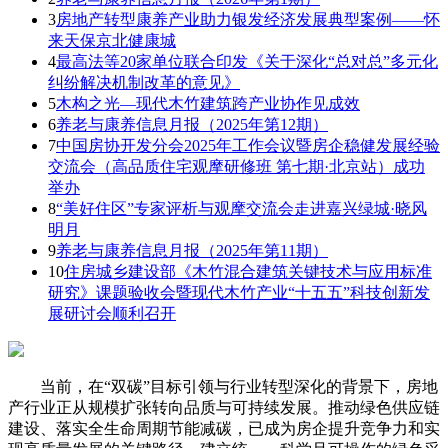
3
房地产转型康养产业助力银发经济发展典型案例——怀
来天保京北健康城
4
最高法等20家单位联合印发《关于深化“总对总”多元化
纠纷解决机制改革的意见》
5
木构之光—现代木竹建筑跨产业协作见成效
6
养老与康养信息月报（2025年第12期）
7
中国房协开发分会2025年工作会议暨房企稳健发展经验
交流会（高品质住宅观摩研修班 第七期·北京站）成功
举办
8
“美好住区”专家评析与观摩交流会走进嘉兴绿城·晓风
明月
9
养老与康养信息月报（2025年第11期）
10
住房城乡建设部《木竹混合建筑关键技术与应用标准
研究》课题验收会暨现代木竹产业“十五五”科技创新发
展研讨会顺利召开
当前，在“双碳”目标引领与行业转型深化的背景下，房地
产行业正从规模扩张转向品质与可持续发展。推动绿色供应链
建设、落实全生命周期节能减碳，已成为房企提升竞争力和实